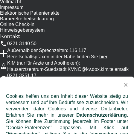
Vollmacht
Impressum
Elektronische Patientenakte
Barrierefreiheitserklärung
Online Check-In
Hinweisgebersystem
Kontakt
0221 3140 50
Außerhalb der Sprechzeiten: 116 117
Bereitschaftspraxen in der Nähe finden Sie
hier
KIM (nur für Ärzte und Apotheken)
:
Hausarztzentrum-Suedstadt.KVNO@kv.dox.kim.telematik
0221 3251 17
Bitte nutzen Sie KIM, wenn möglich.
info@
hausarztzentrum-suedstadt.de
Achtung: Emails sind oft unverschlüsselt
Cookies helfen uns den Inhalt dieser Website stetig zu
und eignen sich daher nicht für die
verbessern und auf Ihre Bedürfnisse zuzuschneiden. Wir
Übermittlung von vertraulichen
verwenden dafür Cookies und diverse Drittanbieter.
Informationen!
Erfahren Sie mehr in unserer
Datenschutzerklärung
.
Sie können Ihre Zustimmung jederzeit im Footer unter
"Cookie-Präferenzen" anpassen. Mit Klick auf
"Einverstanden" willigen Sie in die Verwendung von