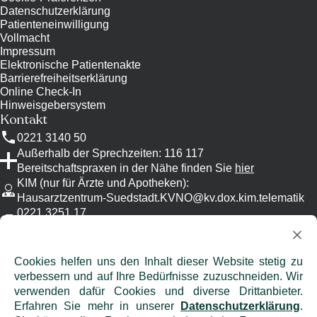
Datenschutzerklärung
Patienteneinwilligung
Vollmacht
Impressum
Elektronische Patientenakte
Barrierefreiheitserklärung
Online Check-In
Hinweisgebersystem
Kontakt
0221 3140 50
Außerhalb der Sprechzeiten: 116 117
Bereitschaftspraxen in der Nähe finden Sie
hier
KIM (nur für Ärzte und Apotheken)
:
Hausarztzentrum-Suedstadt.KVNO@kv.dox.kim.telematik
0221 3251 17
Bitte nutzen Sie KIM, wenn möglich.
info@
hausarztzentrum-suedstadt.de
Achtung: Emails sind oft unverschlüsselt
Cookies helfen uns den Inhalt dieser Website stetig zu
und eignen sich daher nicht für die
verbessern und auf Ihre Bedürfnisse zuzuschneiden. Wir
Übermittlung von vertraulichen
verwenden dafür Cookies und diverse Drittanbieter.
Informationen!
Erfahren Sie mehr in unserer
Datenschutzerklärung
.